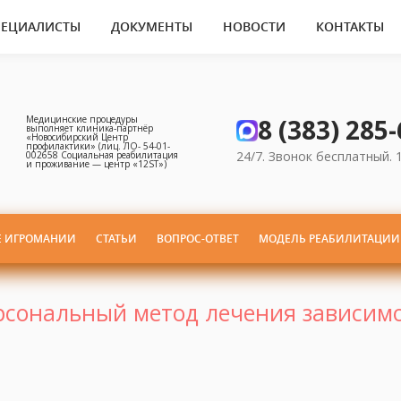
ПЕЦИАЛИСТЫ
ДОКУМЕНТЫ
НОВОСТИ
КОНТАКТЫ
8 (383) 285
Медицинские процедуры
выполняет клиника‑партнёр
«Новосибирский Центр
профилактики» (лиц. ЛО- 54-01-
24/7. Звонок бесплатный.
002658 Социальная реабилитация
и проживание — центр «12ST»)
Е ИГРОМАНИИ
СТАТЬИ
ВОПРОС-ОТВЕТ
МОДЕЛЬ РЕАБИЛИТАЦИИ
ерсональный метод лечения зависим