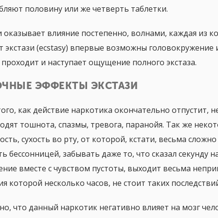
бляют половину или же четверть таблетки.
и оказывает влияние постепенно, волнами, каждая из к
т экстази (ecstasy) впервые возможны головокружение 
 проходит и наступает ощущение полного экстаза.
ЧНЫЕ ЭФФЕКТЫ ЭКСТАЗИ
того, как действие наркотика окончательно отпустит, 
ходят тошнота, спазмы, тревога, паранойя. Так же не
ость, сухость во рту, от которой, кстати, весьма сложн
ть бессонницей, забывать даже то, что сказал секунду н
ение вместе с чувством пустоты, выходит весьма непри
ия которой несколько часов, не стоит таких последстви
но, что данный наркотик негативно влияет на мозг чел