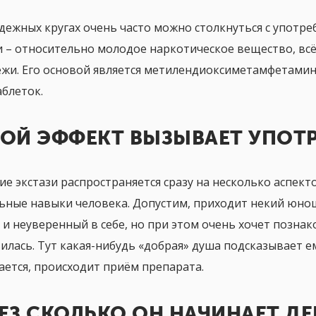
дежных кругах очень часто можно столкнуться с употреб
и – относительно молодое наркотическое вещество, в
жи. Его основой является метилендиоксиметамфетами
аблеток.
0 лет
Михаил, 25 лет
ОЙ ЭФФЕКТ ВЫЗЫВАЕТ УПОТР
нимал наркотики.
Употреблять наркотики я начал в
м попал в данный центр.
университетские годы. Уехал далеко от
ие экстази распространяется сразу на несколько аспект
.
родителей, ощутил свободу...
ьные навыки человека. Допустим, приходит некий юнош
 и неуверенный в себе, но при этом очень хочет познак
илась. Тут какая-нибудь «добрая» душа подсказывает е
ается, происходит приём препарата.
ЕЗ СКОЛЬКО ОН НАЧИНАЕТ Д