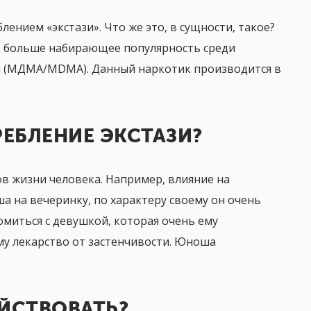
лением «экстази». Что же это, в сущности, такое?
сё больше набирающее популярность среди
н (МДМА/MDMA). Данный наркотик производится в
Маргарита, 24 года
ЕБЛЕНИЕ ЭКСТАЗИ?
В данном центре я проходила курс лечения
почти год. Коллектив здесь очень
ов жизни человека. Например, влияние на
приятный и отзывчивый...
а на вечеринку, по характеру своему он очень
омиться с девушкой, которая очень ему
му лекарство от застенчивости. Юноша
ЕЙСТВОВАТЬ?