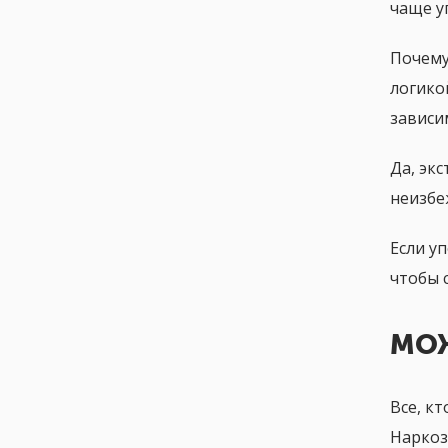
чаще у
Почему
логико
зависи
Да, эк
неизбе
Если у
чтобы 
МО
Все, к
Наркоз