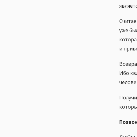
являет
Считае
уже бы
котора
и прив
Возвра
Ибо кв
челове
Получи
который
Позвон