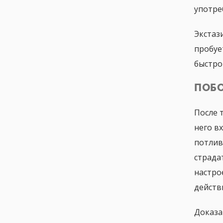
употре
Экстаз
пробуе
быстро
ПОБО
После 
него в
потлив
страда
настро
действ
Доказа