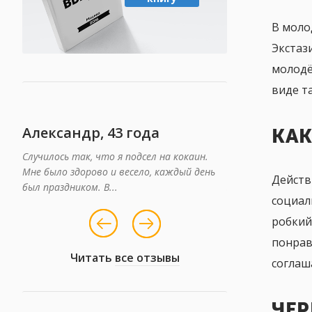
В моло
Экстаз
молодё
виде т
Александр, 43 года
Дмитрий, 3
КАК
Случилось так, что я подсел на кокаин.
Четыре года при
Мне было здорово и весело, каждый день
Благодаря друзья
Действ
был праздником. В...
Здесь я проходил..
социал
робкий
понрав
Читать
все отзывы
соглаш
ЧЕР