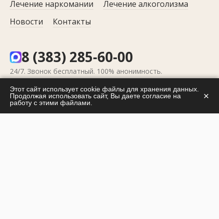
Лечение наркомании
Лечение алкоголизма
Новости
Контакты
8 (383) 285-60-00
24/7. Звонок бесплатный. 100% анонимность.
info@netnarco.ru
Этот сайт использует cookie файлы для хранения данных.
×
Продолжая использовать сайт, Вы даете согласие на
работу с этими файлами.
г. Новосибирск,
ул. Бориса Богаткова, д. 195/1
Медицинская лицензия № ЛО-54-01-002658 от 15
Мая 2014 года
ЗАКАЗАТЬ ЗВОНОК
ЗАДАТЬ ВОПРОС