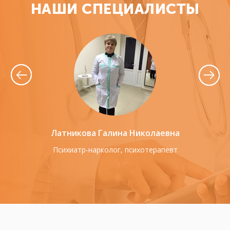
НАШИ СПЕЦИАЛИСТЫ
еевич
Латникова Галина Николаевна
Лари
нтров
Психиатр-нарколог, психотерапевт
К.м.н., пси
литации